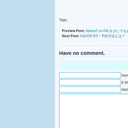
Tags:
Preview Post:
Xperia1 so-03Lを少
Next Post:
AQUOS R3！予約方法とは？
Have no comment.
Nam
E-Ma
Web