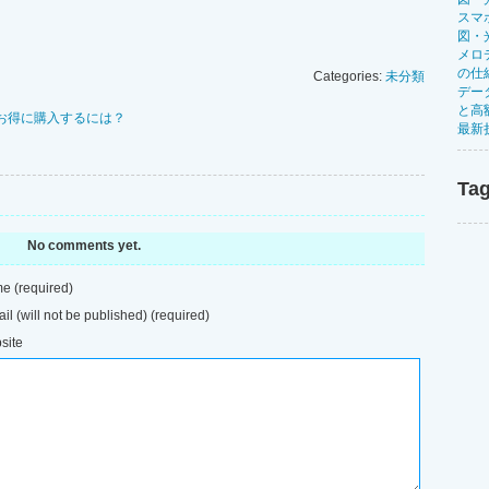
スマ
図・
メロ
の仕
Categories:
未分類
デー
と高
しでもお得に購入するには？
最新
Tag
No comments yet.
e (required)
il (will not be published) (required)
site