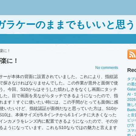
ガラケーのままでもいいと思う
が楽に！
証が楽に！
No comments
Rec
センサーが本体の背面に設置されていました。これにより、指紋認
タブ
で探さなければなりませんでした。この作業が意外と面倒で使
の選
う。今回、S10からはそうした煩わしさをなくし画面にタッチ
Gal
AI
した。目で画面を見ながらタッチできるようになったので、指
20
れます！すぐに使いたい時には、この手間がとっても面倒に感
敗し
ズを使いたいけど、指紋認証が面倒だなと思っていた方は、S10か
Bu
10は、本体サイズが5.8インチから6.1インチに大きくなった
と音
ビジ
インカメラをレンズ内に配置できるようになったので、その分
び方
るようになっています。これもS10ならではの魅力と言えます
スマ
図・