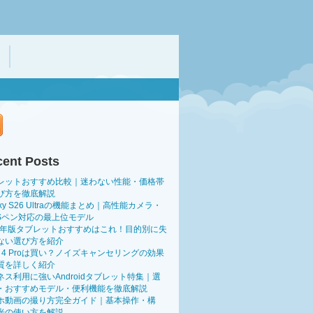
ent Posts
レットおすすめ比較｜迷わない性能・価格帯
び方を徹底解説
axy S26 Ultraの機能まとめ｜高性能カメラ・
・Sペン対応の最上位モデル
26年版タブレットおすすめはこれ！目的別に失
ない選び方を紹介
ds 4 Proは買い？ノイズキャンセリングの効果
質を詳しく紹介
ネス利用に強いAndroidタブレット特集｜選
・おすすめモデル・便利機能を徹底解説
ホ動画の撮り方完全ガイド｜基本操作・構
光の使い方を解説